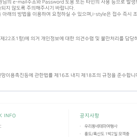
님의 e-mail주소와 Password 도용 또는 타인의 사용 등으로
출되지 않도록 주의해주시기 바랍니다.
아래의 방법을 이용하여 요청하실 수 있으며,i-style은 접수 즉시
제22조1항)에 의거 개인정보에 대한 의견수렴 및 불만처리를 담당
이용촉진등에 관한법률 제16조 내지 제18조의 규정을 준수합니다.
K INFO
공지사항
:
우리동네테마여행사
홍도/흑산도 1박2일 모객중