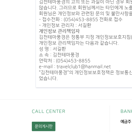
김천테마풍경의 고의 또는 과실이 아닌 경우 회원
않습니다. 그러므로 회원님께서는 타인에게 노
회원님은 개인정보와 관련된 문의 및 불만사항을 
- 접수전화 : (054)453-8855 전화로 접수
- 개인정보 관리자 : 서길환
개인정보 관리책임자
김천테마풍경은 정통부 지정 개인정보보호지침(
개인정보 관리책임자는 다음과 같습니다.
성 명 : 서길환
소 속 : 김천테마풍경
연락처 : (054)453-8855
e-mail : travelclub1@hanmail.net
"김천테마풍경"의 개인정보보호정책은 정보통신망
었습니다.
CALL CENTER
BAN
예금주 
문의게시판