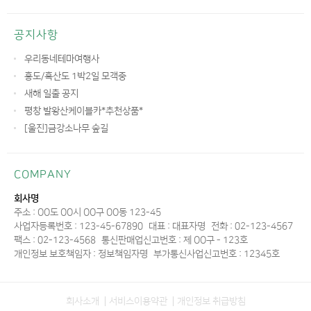
공지사항
우리동네테마여행사
홍도/흑산도 1박2일 모객중
새해 일출 공지
평창 발왕산케이블카*추천상품*
[울진]금강소나무 숲길
COMPANY
회사명
주소 : OO도 OO시 OO구 OO동 123-45
사업자등록번호 : 123-45-67890
대표 : 대표자명
전화 : 02-123-4567
팩스 : 02-123-4568
통신판매업신고번호 : 제 OO구 - 123호
개인정보 보호책임자 : 정보책임자명
부가통신사업신고번호 : 12345호
회사소개
서비스이용약관
개인정보 취급방침